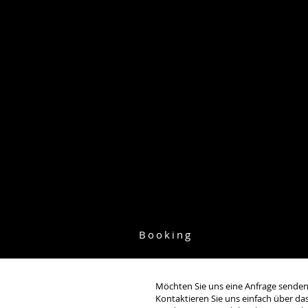
The Choreobots
A
Booking
Möchten Sie uns eine Anfrage sende
Kontaktieren Sie uns einfach über da