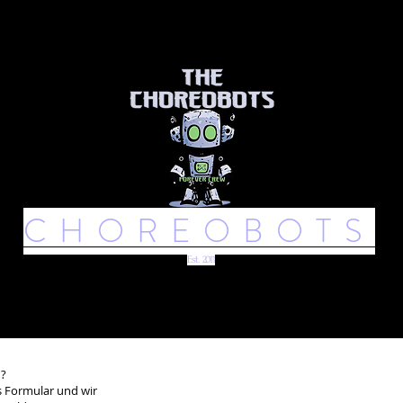
bout Us
Schedule
News
CHOREOBOTS
Est . 2011
n?
s Formular und wir